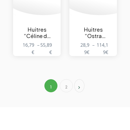
Huitres
Huitres
“Céline de
“Ostra
Cancale” –
Regal” –
16,79
–
55,89
28,9
–
114,1
12/24/48
12/24/48
€
€
9
€
9
€
pièces
pièces
1
2