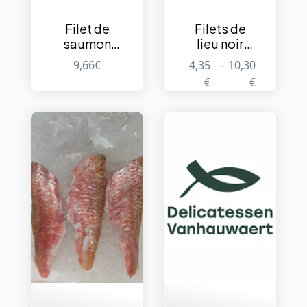
Filet de
Filets de
saumon
lieu noir
surgelé –
surgelés –
9,66
€
4,35
–
10,30
27,99€/kg
22,90€/kg
€
€