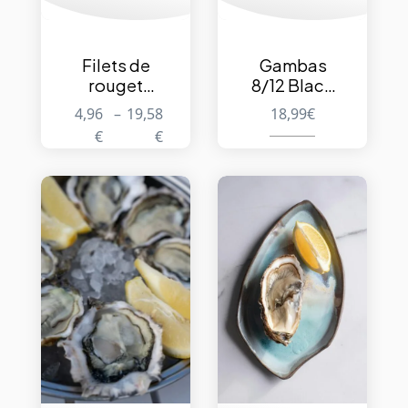
Filets de
Gambas
rouget
8/12 Black
surgelés –
Tiger –
4,96
–
19,58
18,99
€
34,90€/kg
Surgelées –
€
€
1kg