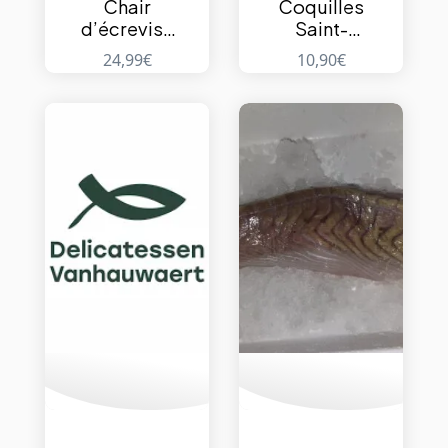
Chair
Coquilles
d’écrevise
Saint-
– 500g
Jacques – 6
24,99
€
10,90
€
à 8 pièces –
1kg