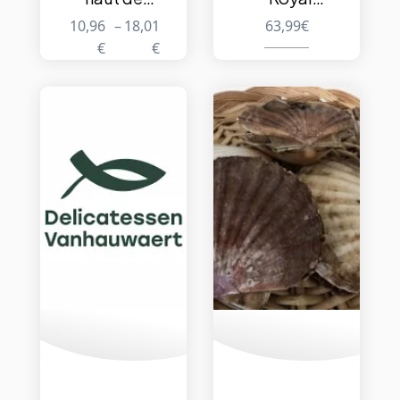
gamme – Le
Select” 50g
10,96
–
18,01
63,99
€
Skrei- Filet
€
€
de poisson
+/- 500g –
Congelé