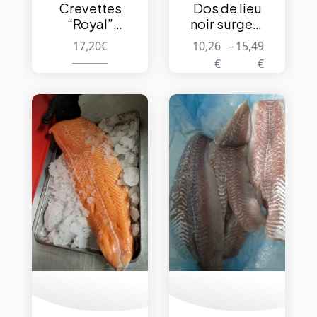
Crevettes
Dos de lieu
“Royal”
noir surgelé
cuites
–
17,20
€
10,26
–
15,49
40/60 – 1kg
29,90€/kg
€
€