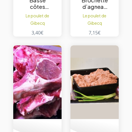
Basse
Brochette
côtes
d’agneau
d’agneau
Bio 200gr.
Le poulet de
Le poulet de
bio 200gr.
Gibecq
Gibecq
3,40
€
7,15
€