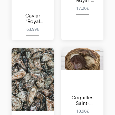
“Royal”
cuites
17,20
€
40/60 – 1kg
Caviar
“Royal
Select” 50g
63,99
€
Coquilles
Saint-
Jacques – 6
10,90
€
à 8 pièces –