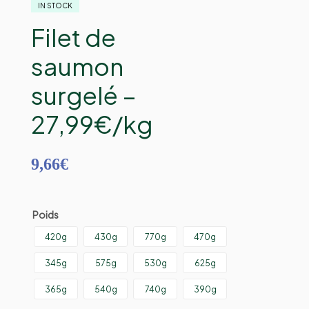
IN STOCK
Filet de
saumon
surgelé –
27,99€/kg
9,66
€
Poids
420g
430g
770g
470g
345g
575g
530g
625g
365g
540g
740g
390g