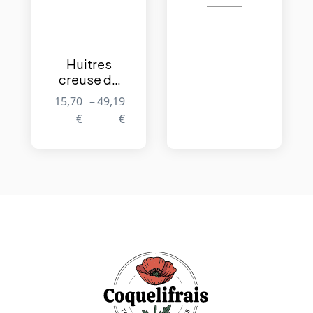
1kg
Huitres
creuse de
Zeelande –
15,70
–
49,19
12/25/50
€
€
pièces