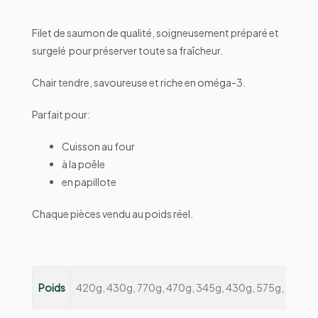
Filet de saumon de qualité, soigneusement préparé et
surgelé pour préserver toute sa fraîcheur.
Chair tendre, savoureuse et riche en oméga-3.
Parfait pour:
Cuisson au four
à la poêle
en papillote
Chaque pièces vendu au poids réel.
Poids
420g, 430g, 770g, 470g, 345g, 430g, 575g, 530g,