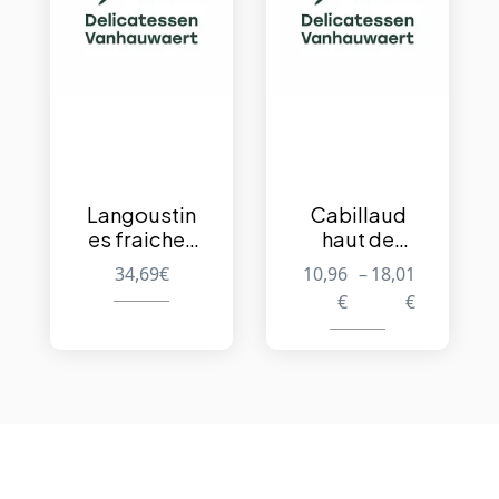
Langoustin
Cabillaud
es fraiches
haut de
16/20 – 1kg
gamme – Le
34,69
€
10,96
–
18,01
Skrei- Filet
€
€
de poisson
+/- 500g –
Congelé