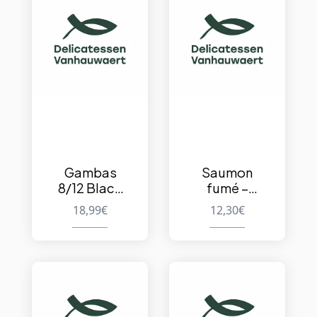
Gambas
Saumon
8/12 Black
fumé –
Tiger –
Norway –
18,99
€
12,30
€
Surgelées –
Short
1kg
sliced –
250g