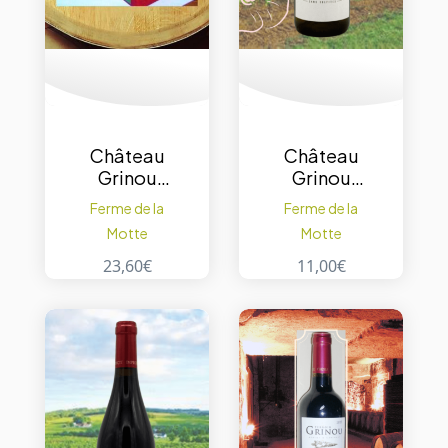
Château
Château
Grinou
Grinou
Bergerac
Bergerac
Ferme de la
Ferme de la
Les Petites
Rien de
Motte
Motte
Perdrix vin
Rien – blanc
rouge en
sans sulfite
23,60
€
11,00
€
cubi 3 L.