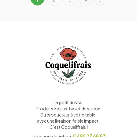
1
2
3
4
Le goût du vrai.
Produits locaux, bio et de saison
.
Du producteur à votre table,
avec une livraison faible impact :
C’est Coquelifrais !
0496 27 68 83
Téléphone (ghislain):