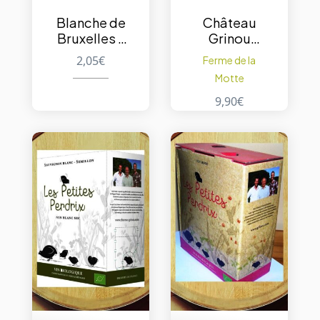
Blanche de
Château
Bruxelles –
Grinou
Rosée –
Bergerac
2,05
€
Ferme de la
4,5% – 33cl
Blanc
Motte
Moelleux
2018
9,90
€