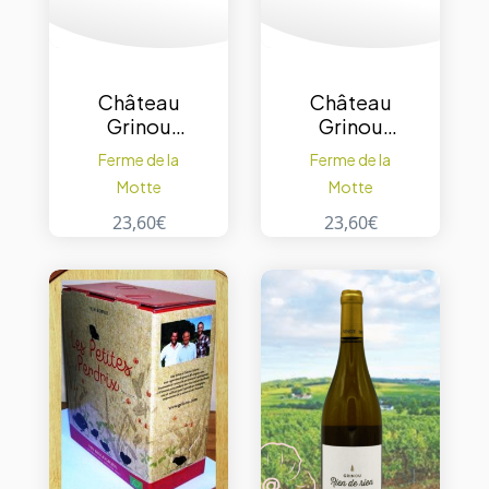
Château
Château
Grinou
Grinou
Bergerac
Bergerac
Ferme de la
Ferme de la
Les Petites
Les Petites
Motte
Motte
Perdrix vin
Perdrix vin
blanc en
rosé en
23,60
€
23,60
€
cubi 3 L.
cubi 3 L.