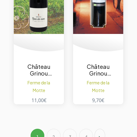
Château
Château
Grinou
Grinou
Bergerac
Bergerac
Ferme de la
Ferme de la
Rien de
Tradition
Motte
Motte
Rien –
rouge
rouge sans
Perigord
11,00
€
9,70
€
sulfite
Dordogne
2019