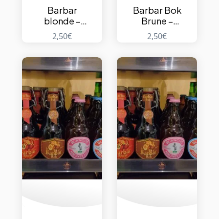
Barbar
Barbar Bok
blonde –
Brune –
8% – 33cl
8,5% – 33cl
2,50
€
2,50
€