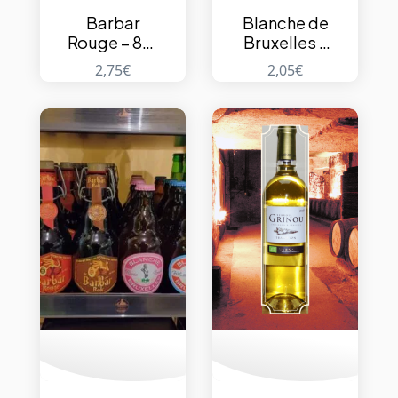
Barbar
Blanche de
Rouge – 8%
Bruxelles –
– 33cl
4,5% – 33cl
2,75
€
2,05
€