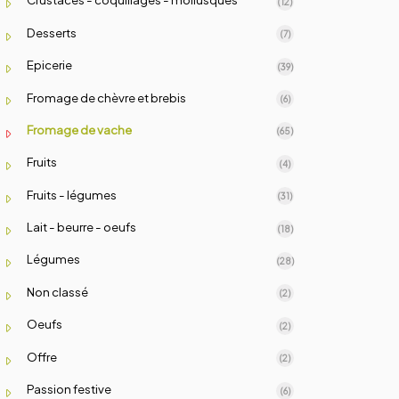
(12)
Desserts
(7)
Epicerie
(39)
Fromage de chèvre et brebis
(6)
Fromage de vache
(65)
Fruits
(4)
Fruits - légumes
(31)
Lait - beurre - oeufs
(18)
Légumes
(28)
Non classé
(2)
Oeufs
(2)
Offre
(2)
Passion festive
(6)