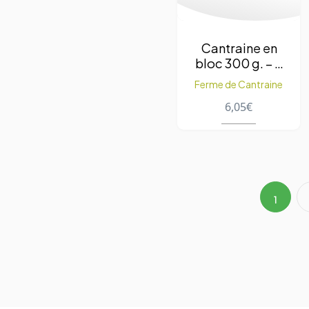
Cantraine en
bloc 300 g. – 5
épices
Ferme de Cantraine
6,05
€
1