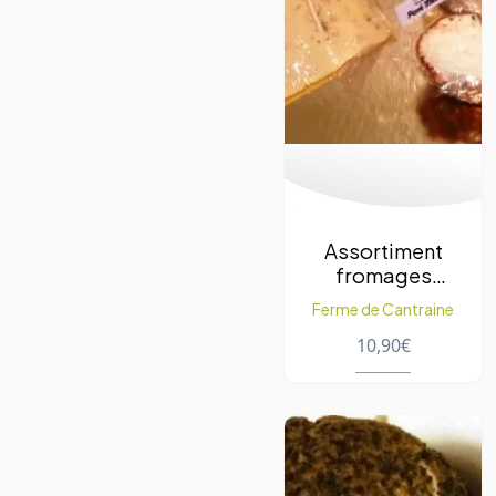
Assortiment
fromages
dessert 3-4
Ferme de Cantraine
personnes 450
10,90
€
g.