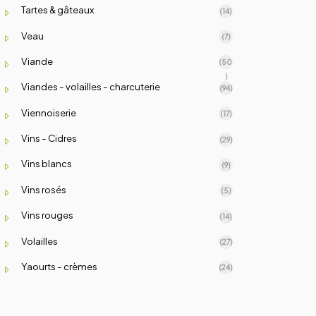
Tartes & gâteaux
(14)
Veau
(7)
Viande
(50
)
Viandes - volailles - charcuterie
(94)
Viennoiserie
(17)
Vins - Cidres
(29)
Vins blancs
(9)
Vins rosés
(5)
Vins rouges
(14)
Volailles
(27)
Yaourts - crèmes
(24)