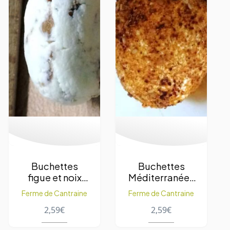
Buchettes
Buchettes
figue et noix
Méditerranéen
100 g. – 1pc
100 g. – 1pc
Ferme de Cantraine
Ferme de Cantraine
2,59
€
2,59
€