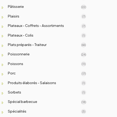
Pâtisserie
(22)
Plaisirs
(7)
Plateaux - Coffrets - Assortiments
(7)
Plateaux - Colis
(1)
Plats préparés - Traiteur
(66)
Poissonnerie
(24)
Poissons
(11)
Porc
(17)
Produits élaborés - Salaisons
(1)
Sorbets
(1)
Spécial barbecue
(18)
Spécialités
(3)