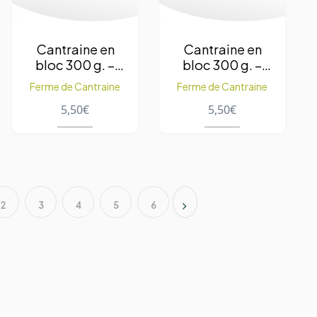
Cantraine en
Cantraine en
bloc 300 g. –
bloc 300 g. –
Echalote
Moutarde
Ferme de Cantraine
Ferme de Cantraine
5,50
€
5,50
€
2
3
4
5
6