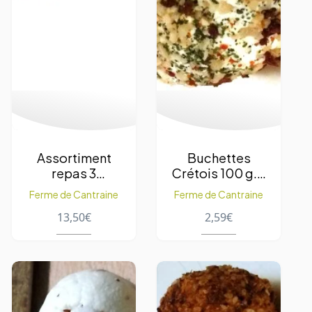
Assortiment
Buchettes
repas 3
Crétois 100 g. –
personnes
1pc
Ferme de Cantraine
Ferme de Cantraine
600Gr.
13,50
€
2,59
€