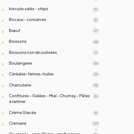
biscuits salés - chips
(5)
Bocaux - conserves
(3)
Bœuf
(17)
Boissons
(46)
Boissons non alcoolisées
(7)
Boulangerie
(36)
Céréales-farines-huiles
(17)
Charcuterie
(13)
Confitures - Gelées - Miel - Chutney - Pâtes
(5)
à tartiner
Crème Glacée
(6)
Crèmerie
(109
)
Crustacés - coquillages - mollusques