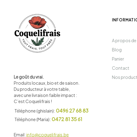
INFORMATI
A propos de
Blog
Panier
Contact
Le goût du vrai.
Nos produc
Produits locaux, bio et de saison
.
Du producteur à votre table,
avec une livraison faible impact :
C’est Coquelifrais !
0496 27 68 83
Téléphone (ghislain):
0472 81 35 61
Téléphone (Maria):
Email:
info@coquelifrais.be