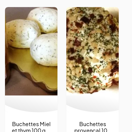
Buchettes Miel
Buchettes
et thym 100 g. –
provençal 100