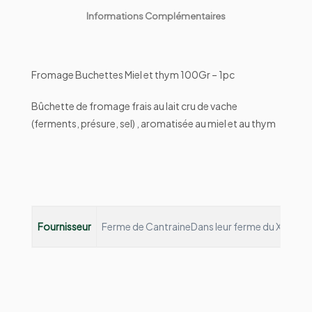
Informations Complémentaires
Fromage Buchettes Miel et thym 100Gr – 1pc
Bûchette de fromage frais au lait cru de vache
(ferments, présure, sel) , aromatisée au miel et au thym
Fournisseur
Ferme de Cantraine
Dans leur ferme du XIIIème s