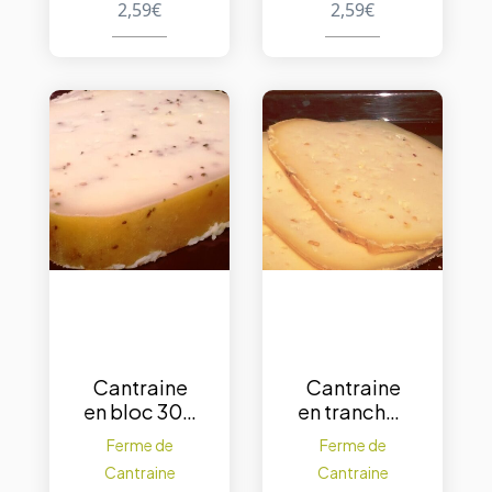
2,59
€
2,59
€
Cantraine
Cantraine
en bloc 300
en tranches
g. – Poivre
250 g. –
Ferme de
Ferme de
Nature
Cantraine
Cantraine