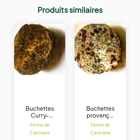
Produits similaires
Buchettes
Buchettes
Curry-
provençal
pavot 100
100 g. – 1pc
Ferme de
Ferme de
g. – 1pc
Cantraine
Cantraine