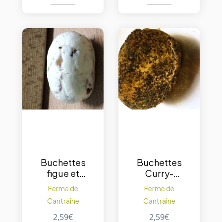
Buchettes
Buchettes
figue et
Curry-
noix 100 g.
pavot 100
Ferme de
Ferme de
– 1pc
g. – 1pc
Cantraine
Cantraine
2,59
€
2,59
€