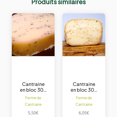
Produits similaires
Cantraine
Cantraine
en bloc 300
en bloc 300
g. – Poivre
g. – 5
Ferme de
Ferme de
épices
Cantraine
Cantraine
5,50
€
6,05
€