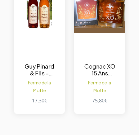
Guy Pinard
Cognac XO
& Fils –
15 Ans
Pineau des
“Carafe en
Ferme de la
Ferme de la
Charentes
coffret” –
Motte
Motte
Blanc
70 cl
17%vol.
17,30
€
75,80
€