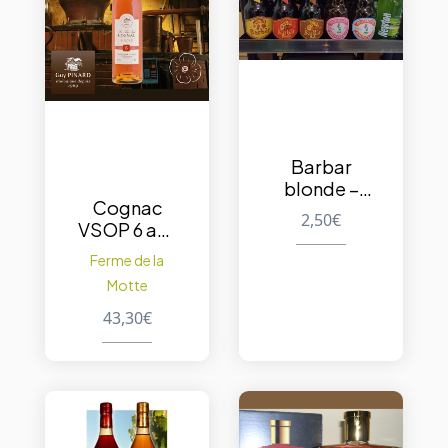
Barbar
blonde –
Cognac
8% – 33cl
2,50
€
VSOP 6 ans
de
Ferme de la
vieillisseme
Motte
nt en fût –
70 cl
43,30
€