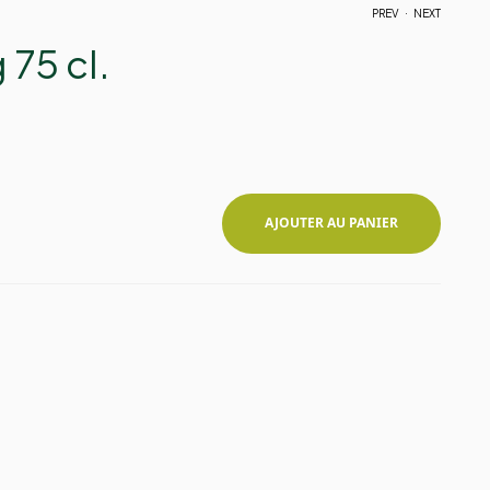
.
PREV
NEXT
 75 cl.
12,00
12,00
€
€
AJOUTER AU PANIER