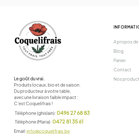
INFORMATI
A propos de
Blog
Panier
Contact
Le goût du vrai.
Nos produc
Produits locaux, bio et de saison
.
Du producteur à votre table,
avec une livraison faible impact :
C’est Coquelifrais !
0496 27 68 83
Téléphone (ghislain):
0472 81 35 61
Téléphone (Maria):
Email:
info@coquelifrais.be