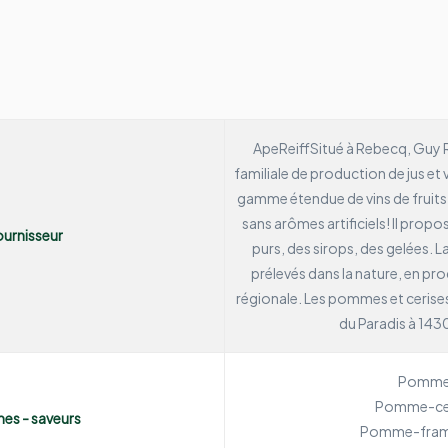
ApeReiff
Situé à Rebecq, Guy R
familiale de production de jus et v
gamme étendue de vins de fruits,
sans arômes artificiels!
Il propos
urnisseur
purs, des sirops, des gelées.
La
prélevés dans la nature, en pr
régionale. Les pommes et cerise
du Paradis à 143
Pomm
Pomme-ce
es - saveurs
Pomme-fram