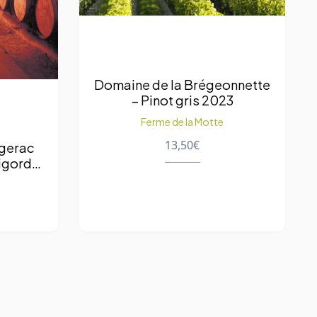
Domaine de la Brégeonnette
– Pinot gris 2023
Ferme de la Motte
13,50
€
rgerac
igord
9