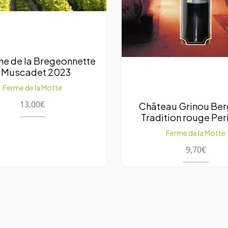
e de la Bregeonnette
 Muscadet 2023
Ferme de la Motte
13,00
€
Château Grinou Be
Tradition rouge Per
Dordogne 201
Ferme de la Motte
9,70
€