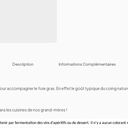
Description
Informations Complémentaires
pour accompagner le foie gras. En effet le goût typique du coing natur
ns les cuisines de nos grand-mères !
btenir par fermentation des vins d’apéritifs ou de dessert. Il n’y a aucun colorant