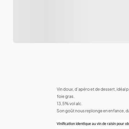
Vin doux, d’apéro et de dessert, idéal 
foie gras.
13,5% vol alc.
Son goût nous replonge en enfance, da
Vinification identique au vin de raisin pour o