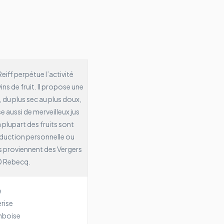
eiff perpétue l’activité
ins de fruit.
Il propose une
 du plus sec au plus doux,
e aussi de merveilleux jus
 plupart des fruits sont
oduction personnelle ou
s proviennent des Vergers
0 Rebecq.
e
rise
boise