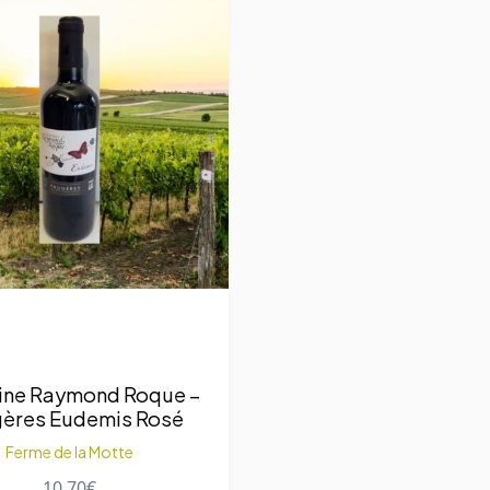
ne Raymond Roque –
ères Eudemis Rosé
Ferme de la Motte
10,70
€