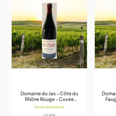
Domai
Domaine du Jas – Côte du
Faug
Rhône Rouge – Cuvée
Prestige
Ferme de la Motte
10,60
€