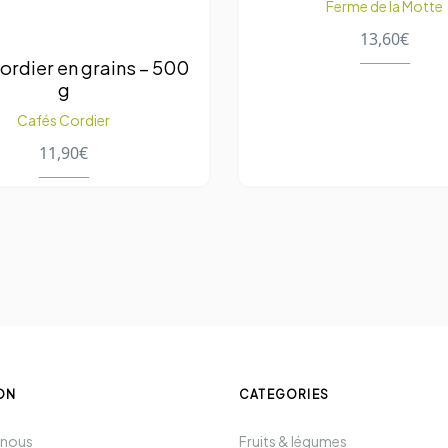
Ferme de la Motte
13,60
€
ordier en grains – 500
g
Cafés Cordier
11,90
€
ON
CATEGORIES
 nous
Fruits & légumes