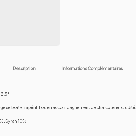
Description
Informations Complémentaires
12,5°
ge se boit en apéritif ou en accompagnement de charcuterie, crudités,
0%, Syrah 10%