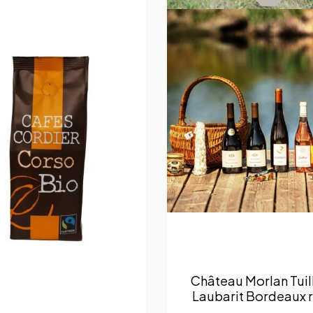
Château Morlan Tuill
Laubarit Bordeaux 
2020 – sans sulfite 