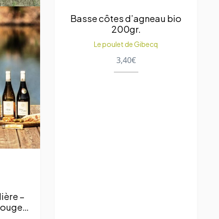
Basse côtes d’agneau bio
200gr.
Le poulet de Gibecq
3,40
€
ière –
rouge
ajouté