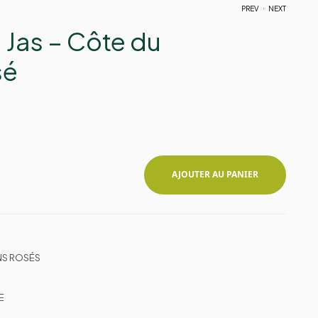
.
PREV
NEXT
Jas – Côte du
sé
11,00
10,70
€
€
AJOUTER AU PANIER
NS ROSÉS
E