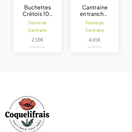
Buchettes
Cantraine
Crétois 100
en tranches
g. – 1pc
250 g. –
Ferme de
Ferme de
Moutarde
Cantraine
Cantraine
2,59
€
4,65
€