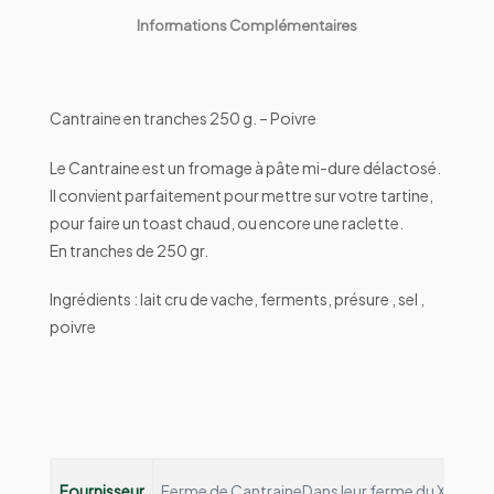
Informations Complémentaires
Cantraine en tranches 250 g. – Poivre
Le Cantraine est un fromage à pâte mi-dure délactosé.
Il convient parfaitement pour mettre sur votre tartine,
pour faire un toast chaud, ou encore une raclette.
En tranches de 250 gr.
Ingrédients : lait cru de vache, ferments, présure , sel ,
poivre
Fournisseur
Ferme de Cantraine
Dans leur ferme du XIIIème s