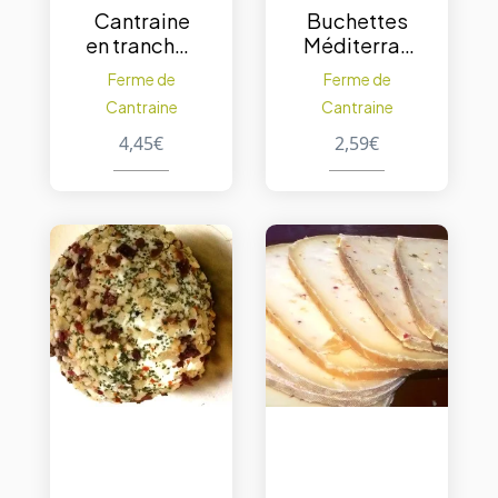
Cantraine
Buchettes
en tranches
Méditerran
250 g. –
éen 100 g. –
Ferme de
Ferme de
Nature
1pc
Cantraine
Cantraine
4,45
€
2,59
€