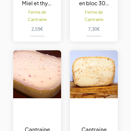
Miel et thym
en bloc 300
100 g. – 1pc
g. – Tomme
Ferme de
Ferme de
Cantraine
Cantraine
2,59
€
7,30
€
Cantraine
Cantraine