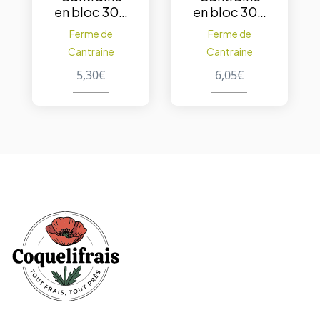
en bloc 300
en bloc 300
g. – Nature
g. – 5
Ferme de
Ferme de
épices
Cantraine
Cantraine
5,30
€
6,05
€