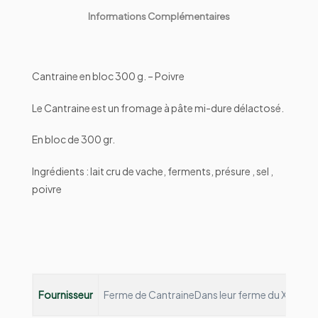
Informations Complémentaires
Cantraine en bloc 300 g. – Poivre
Le Cantraine est un fromage à pâte mi-dure délactosé.
En bloc de 300 gr.
Ingrédients : lait cru de vache, ferments, présure , sel ,
poivre
Fournisseur
Ferme de Cantraine
Dans leur ferme du XIIIème s