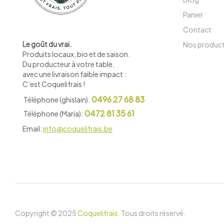
Panier
Contact
Le goût du vrai.
Nos produc
Produits locaux, bio et de saison
.
Du producteur à votre table,
avec une livraison faible impact :
C’est Coquelifrais !
0496 27 68 83
Téléphone (ghislain):
0472 81 35 61
Téléphone (Maria):
Email:
info@coquelifrais.be
Copyright © 2025
Coquelifrais
.
Tous droits réservé.