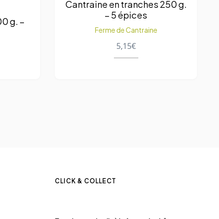
Cantraine en tranches 250 g.
– 5 épices
0 g. –
Ferme de Cantraine
5,15
€
e
CLICK & COLLECT