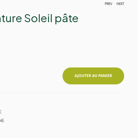
.
PREV
NEXT
ure Soleil pâte
.
3,05
2,59
€
€
AJOUTER AU PANIER
E
NE