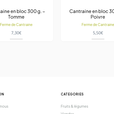
aine en bloc 300 g. –
Cantraine en bloc 30
Tomme
Poivre
Ferme de Cantraine
Ferme de Cantrain
7,30
€
5,50
€
ON
CATEGORIES
 nous
Fruits & légumes
Viandes