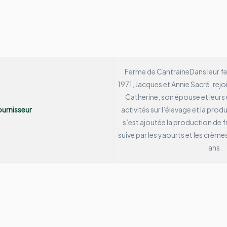
Ferme de Cantraine
Dans leur fe
1971, Jacques et Annie Sacré, rejoin
Catherine, son épouse et leurs 
urnisseur
activités sur l’élevage et la prod
s’est ajoutée la production de 
suive par les yaourts et les crème
ans.