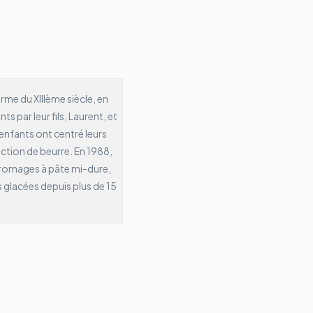
rme du XIIIème siècle, en
ts par leur fils, Laurent, et
enfants ont centré leurs
uction de beurre.
En 1988,
fromages à pâte mi-dure,
s glacées depuis plus de 15