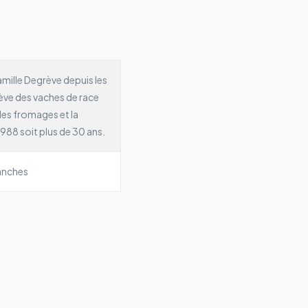
amille Degrève depuis les
élève des vaches de race
des fromages et la
88 soit plus de 30 ans.
ranches