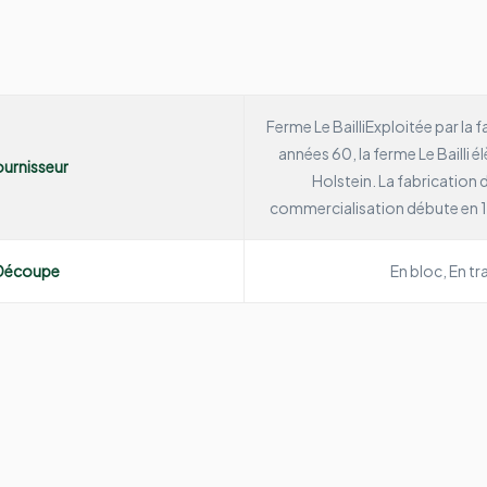
Ferme Le Bailli
Exploitée par la f
années 60, la ferme Le Bailli 
urnisseur
Holstein.
La fabrication 
commercialisation débute en 19
Découpe
En bloc, En t