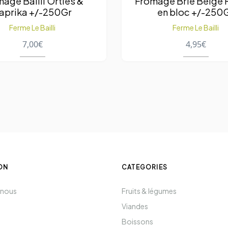
age Bailli Orties &
Fromage Brie Belge 
aprika +/-250Gr
en bloc +/-250
Ferme Le Bailli
Ferme Le Bailli
7,00
€
4,95
€
ON
CATEGORIES
 nous
Fruits & légumes
Viandes
Boissons