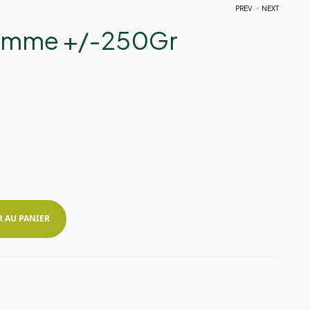
.
PREV
NEXT
omme +/-250Gr
7,15
3,75
€
€
R AU PANIER