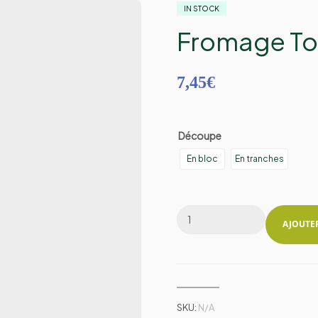
IN STOCK
Fromage T
7,45
€
Découpe
En bloc
En tranches
AJOUTE
SKU:
N/A