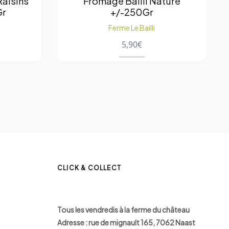
Raisins
Fromage Bailli Nature
Gr
+/-250Gr
Ferme Le Bailli
5,90
€
CLICK & COLLECT
Tous les vendredis à la ferme du château
Adresse : rue de mignault 165, 7062 Naast