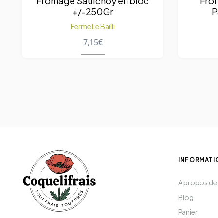
Fromage Saulchoy en bloc
From
+/-250Gr
P
Ferme Le Bailli
7,15
€
INFORMATI
A propos de
Blog
Panier