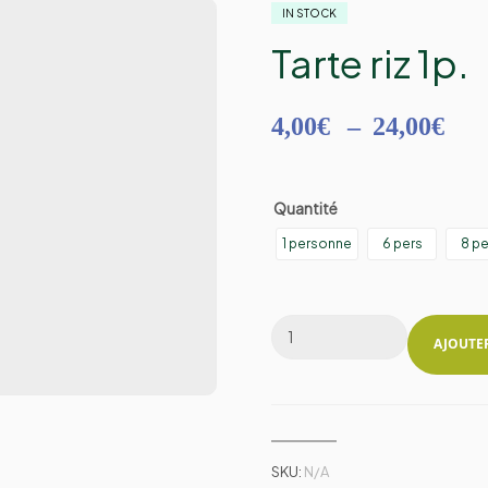
IN STOCK
Tarte riz 1p.
4,00
€
–
24,00
€
Quantité
1 personne
6 pers
8 pe
AJOUTE
SKU:
N/A