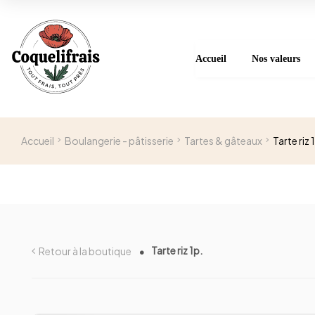
Accueil
Nos valeurs
Accueil
Boulangerie - pâtisserie
Tartes & gâteaux
Tarte riz 
Tarte riz 1p.
Retour à la boutique