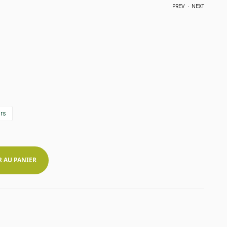
.
PREV
NEXT
15,00
€
–
24,00
€
14,00
€
–
24,00
€
rs
R AU PANIER