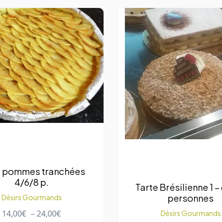
e pommes tranchées
4/6/8 p.
Tarte Brésilienne 1 –
personnes
Désirs Gourmands
14,00
€
–
24,00
€
Désirs Gourmands