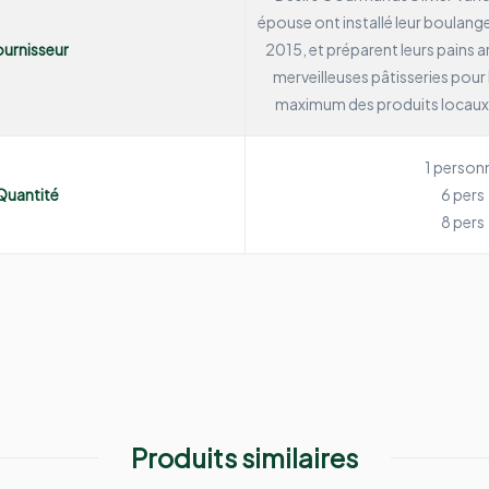
épouse ont installé leur boulang
urnisseur
2015, et préparent leurs pains a
merveilleuses pâtisseries pour le
maximum des produits locaux,
1 person
Quantité
6 pers
8 pers
Produits similaires