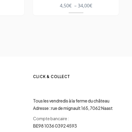
4,50
€
–
34,00
€
CLICK & COLLECT
Tous les vendredis à la ferme du château
Adresse : rue de mignault 165, 7062 Naast
Compte bancaire :
BE98 1036 0392 4593