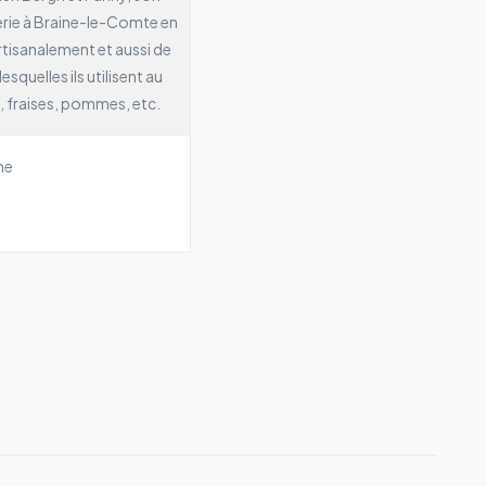
erie à Braine-le-Comte en
rtisanalement et aussi de
squelles ils utilisent au
 fraises, pommes, etc.
ne