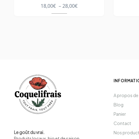
18,00
€
–
28,00
€
INFORMATI
A propos de
Blog
Panier
Contact
Le goût du vrai.
Nos produc
Produits locaux, bio et de saison
.