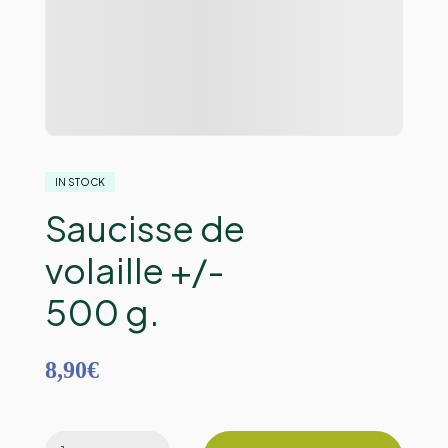
IN STOCK
Saucisse de
volaille +/-
500 g.
8,90
€