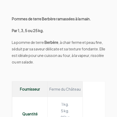
Pommes de terre Berbère ramassées à la main.
Par 1, 3, 5 ou 25 kg.
La pomme de terre
Berbère
, à chair ferme et peau fine,
séduit par sa saveur délicate et sa texture fondante. Elle
est idéale pour une cuisson au four, à la vapeur, rissolée
ou en salade.
Fournisseur
Ferme du Château
1 kg.
5 kg.
Quantité