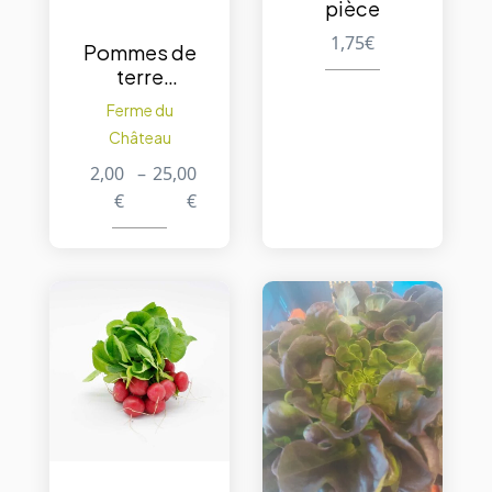
pièce
1,75
€
Pommes de
terre
Gourmandi
Ferme du
ne
Château
2,00
–
25,00
€
€