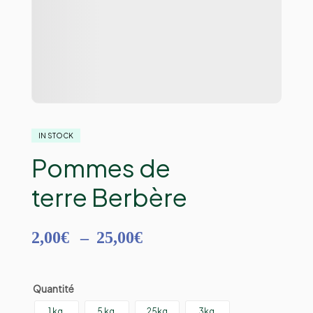
IN STOCK
Pommes de
terre Berbère
2,00
€
–
25,00
€
Quantité
1 kg.
5 kg.
25kg
3kg.