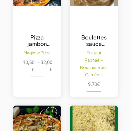
Pizza
Boulettes
jambon
sauce
champigno
liégeoise –
Magique Pizza
Traiteur
ns
portion de
Raphaël -
10,50
–
32,00
500 g.
Boucherie des
€
€
Carrières
9,70
€