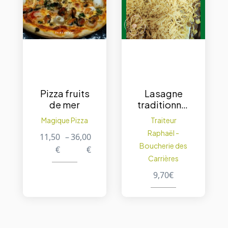
Pizza fruits
Lasagne
de mer
traditionnel
le – portion
Magique Pizza
Traiteur
de 500 g.
Raphaël -
11,50
–
36,00
Boucherie des
€
€
Carrières
9,70
€