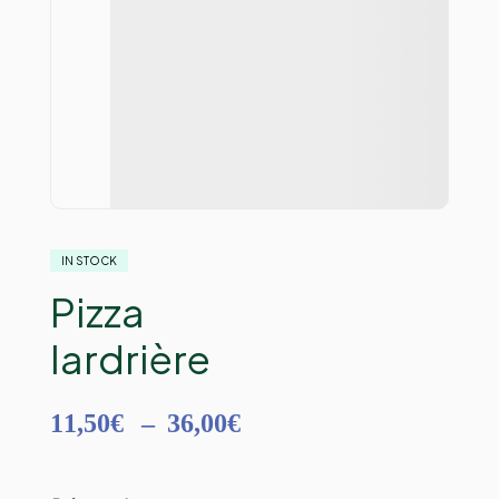
IN STOCK
Pizza
lardrière
11,50
€
–
36,00
€