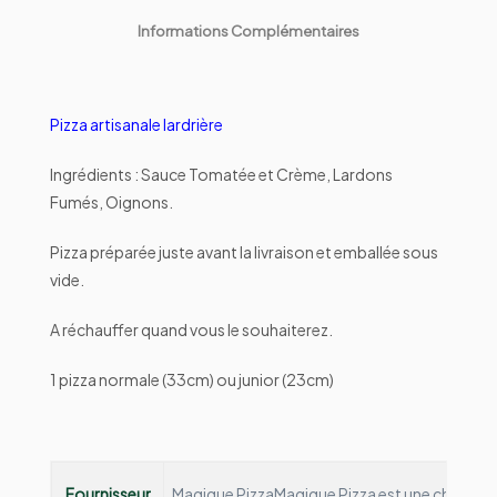
Informations Complémentaires
Pizza artisanale lardrière
Ingrédients : Sauce Tomatée et Crème, Lardons
Fumés, Oignons.
Pizza préparée juste avant la livraison et emballée sous
vide.
A réchauffer quand vous le souhaiterez.
1 pizza normale (33cm) ou junior (23cm)
Fournisseur
Magique Pizza
Magique Pizza est une chaine de 