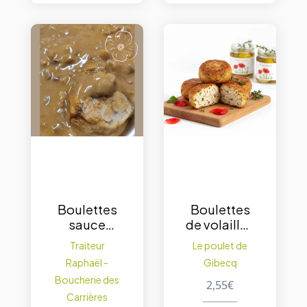
Boulettes
Boulettes
sauce
de volailles
liégeoise –
cuites
Traiteur
Le poulet de
portion de
120gr.
Raphaël -
Gibecq
500 g.
Boucherie des
2,55
€
Carrières