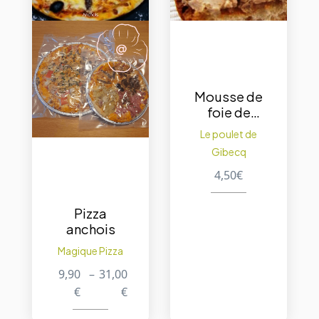
Mousse de
foie de
volaille
Le poulet de
(pâté
Gibecq
crème)
200Gr
4,50
€
Pizza
anchois
Magique Pizza
9,90
–
31,00
€
€