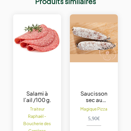
Produits similaires
Salami à
Saucisson
l’ail /100 g.
sec au
fenouil non
Traiteur
Magique Pizza
piquant / 1
Raphaël -
5,90
€
p.
Boucherie des
Carrières