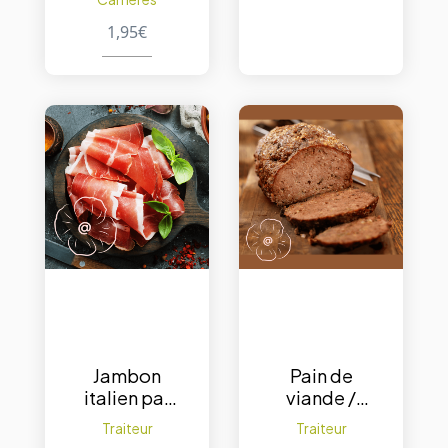
1,95
€
Jambon
Pain de
italien par
viande /
200 g.
200 g.
Traiteur
Traiteur