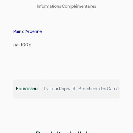
Informations Complémentaires
Pain d’Ardenne
par 100 g.
Fournisseur
Traiteur Raphaël – Boucherie des Carrières
Depu