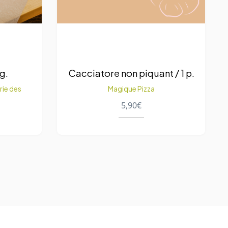
g.
Cacciatore non piquant / 1 p.
rie des
Magique Pizza
5,90
€