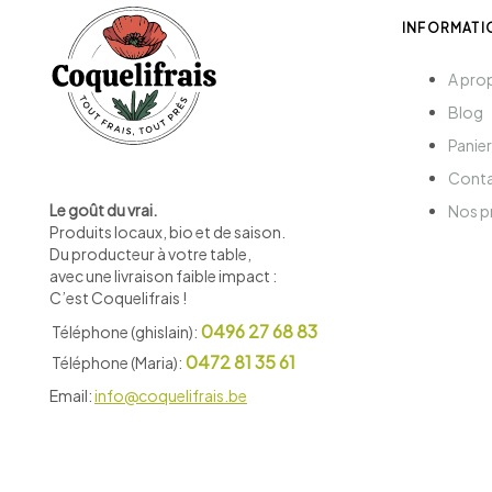
INFORMATI
A pro
Blog
Panier
Cont
Le goût du vrai.
Nos p
Produits locaux, bio et de saison
.
Du producteur à votre table,
avec une livraison faible impact :
C’est Coquelifrais !
0496 27 68 83
Téléphone (ghislain):
0472 81 35 61
Téléphone (Maria):
Email:
info@coquelifrais.be