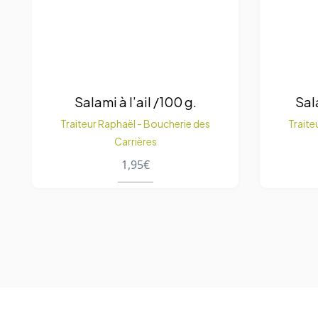
Salami à l’ail /100 g.
Sal
Traiteur Raphaël - Boucherie des
Traite
Carrières
1,95
€