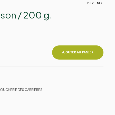
.
PREV
NEXT
son / 200 g.
1,95
€
1,95
€
AJOUTER AU PANIER
 BOUCHERIE DES CARRIÈRES