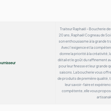
Traiteur Raphaël – Boucherie de
20 ans, Raphaël Cogneau de Soig
son enthousiasme à la grande trad
Avec l’exigence et la compétenc
donne la priorité à la créativité, l
détail et le goût du raffinement a
urnisseur
pour leur finesse et leur grande q
saisons.
La boucherie vous offr
de produits de première qualité, t
leur savoir-faire et expérien
compétente, elle vous propose 
artisanal