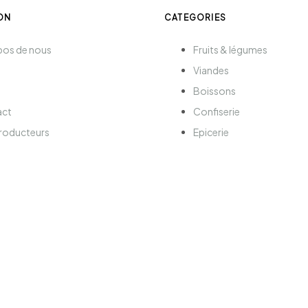
ON
CATEGORIES
pos de nous
Fruits & légumes
Viandes
Boissons
act
Confiserie
roducteurs
Epicerie