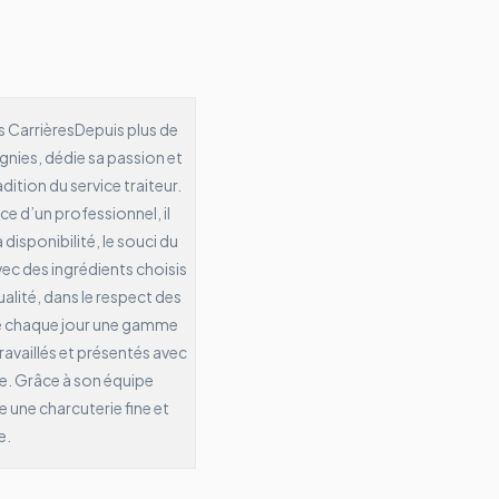
s Carrières
Depuis plus de
nies, dédie sa passion et
ition du service traiteur.
e d’un professionnel, il
a disponibilité, le souci du
vec des ingrédients choisis
ualité, dans le respect des
e chaque jour une gamme
ravaillés et présentés avec
ce. Grâce à son équipe
une charcuterie fine et
e.