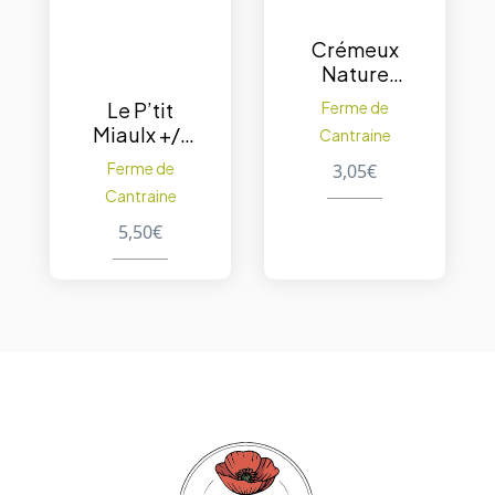
Crémeux
Nature
pâte molle
Le P’tit
Ferme de
150 g.
Miaulx +/-
Cantraine
300 g.
Ferme de
3,05
€
Cantraine
5,50
€