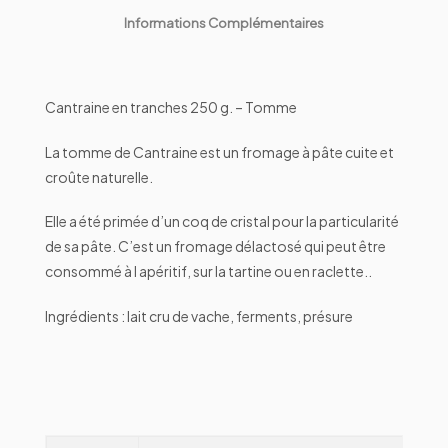
Informations Complémentaires
Cantraine en tranches 250 g. – Tomme
La tomme de Cantraine est un fromage à pâte cuite et
croûte naturelle.
Elle a été primée d’un coq de cristal pour la particularité
de sa pâte. C’est un fromage délactosé qui peut être
consommé à l apéritif, sur la tartine ou en raclette..
Ingrédients : lait cru de vache, ferments, présure