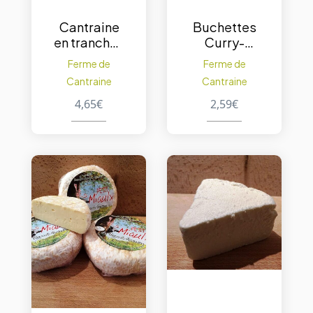
Cantraine
Buchettes
en tranches
Curry-
250 g. –
pavot 100
Ferme de
Ferme de
Poivre
g. – 1pc
Cantraine
Cantraine
4,65
€
2,59
€