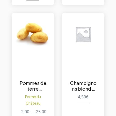
Pommes de
Champigno
terre
ns blond –
Gourmandi
500g
4,50
€
Ferme du
ne
Château
2,00
–
25,00