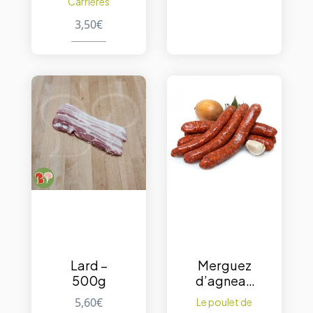
Carrières
3,50
€
Lard –
Merguez
500g
d’agneau
500gr.
5,60
€
Le poulet de