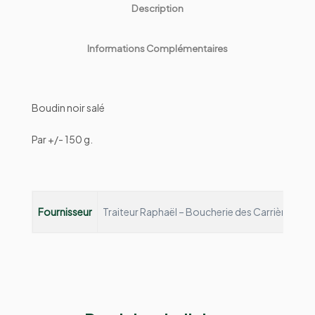
Description
Informations Complémentaires
Boudin noir salé
Par +/- 150 g.
Fournisseur
Traiteur Raphaël – Boucherie des Carrières
Depu