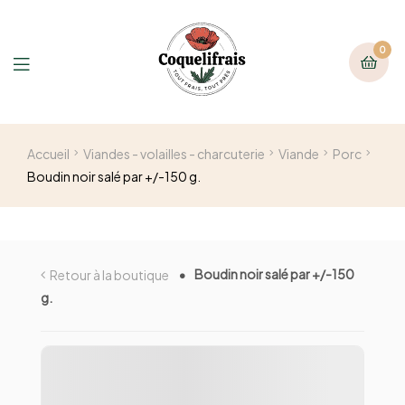
0
Accueil
Viandes - volailles - charcuterie
Viande
Porc
Boudin noir salé par +/-150 g.
Boudin noir salé par +/-150
Retour à la boutique
g.