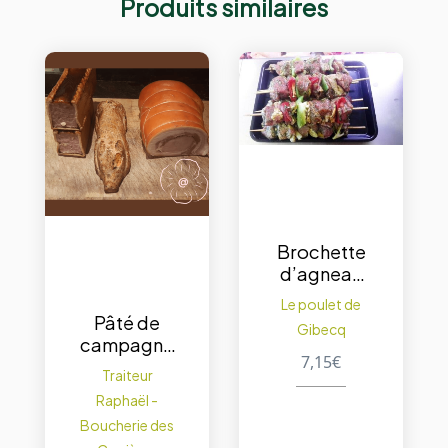
Produits similaires
Brochette
d’agneau
Bio 200gr.
Le poulet de
Pâté de
Gibecq
campagne
7,15
€
maison /
Traiteur
200g.
Raphaël -
Boucherie des