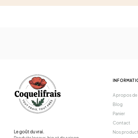
INFORMATI
A propos de
Blog
Panier
Contact
Le goût du vrai.
Nos produc
Produits locaux, bio et de saison
.