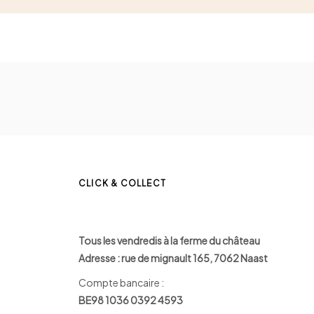
CLICK & COLLECT
Tous les vendredis à la ferme du château
Adresse : rue de mignault 165, 7062 Naast
Compte bancaire :
BE98 1036 0392 4593