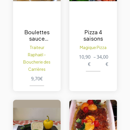
Boulettes
Pizza 4
sauce
saisons
liégeoise –
Traiteur
Magique Pizza
portion de
Raphaël -
10,90
–
34,00
500 g.
Boucherie des
€
€
Carrières
9,70
€