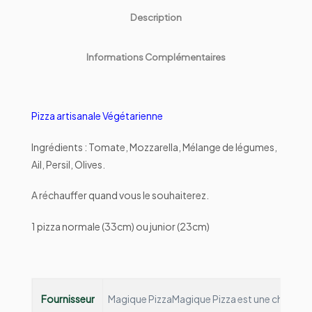
Description
Informations Complémentaires
Pizza artisanale Végétarienne
Ingrédients : Tomate, Mozzarella, Mélange de légumes,
Ail, Persil, Olives.
A réchauffer quand vous le souhaiterez.
1 pizza normale (33cm) ou junior (23cm)
Fournisseur
Magique Pizza
Magique Pizza est une chaine de 