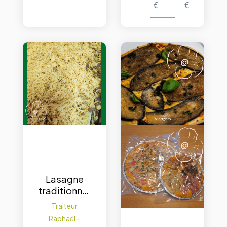
€
€
Lasagne
traditionnel
le – portion
Traiteur
de 500 g.
Raphaël -