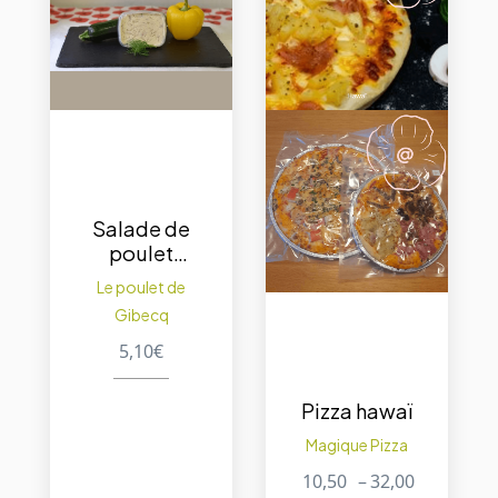
Salade de
poulet
mayo 250
Le poulet de
gr.
Gibecq
5,10
€
Pizza hawaï
Magique Pizza
10,50
–
32,00