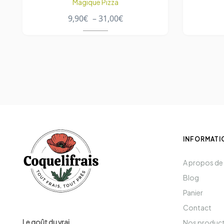
Magique Pizza
9,90
€
–
31,00
€
INFORMATI
A propos de
Blog
Panier
Contact
Le goût du vrai.
Nos produc