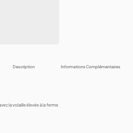
Description
Informations Complémentaires
vec la volaille élevée à la ferme.