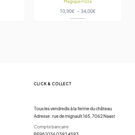
Magique Pizza
10,90
€
–
34,00
€
CLICK & COLLECT
Tous les vendredis à la ferme du château
Adresse : rue de mignault 165, 7062 Naast
Compte bancaire :
BE98 1036 0392 4593