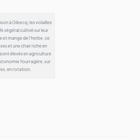
ison à Gibecq, les volailles
 végétal cultivé sur leur
ie et mange de l’herbe, ce
sses et une chair riche en
sont élevés en agriculture
autonomie fourragère, sur
es, en rotation.