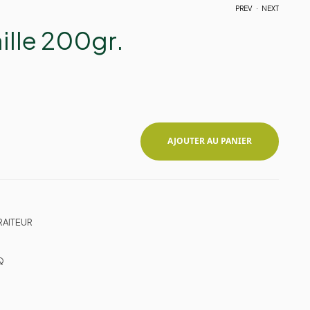
.
PREV
NEXT
ille 200gr.
2,55
2,75
€
€
AJOUTER AU PANIER
RAITEUR
Q