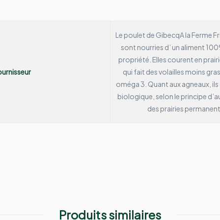
Le poulet de Gibecq
A la Ferme Fr
sont nourries d’ un aliment 100%
propriété. Elles courent en prair
urnisseur
qui fait des volailles moins gra
oméga 3.
Quant aux agneaux, ils 
biologique, selon le principe d’
des prairies permanent
Produits similaires