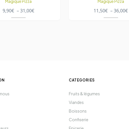
Magique Pizza
Magique Pizza
9,90
€
–
31,00
€
11,50
€
–
36,00
€
ON
CATEGORIES
 nous
Fruits & légumes
Viandes
Boissons
Confiserie
teurs
Epicerie