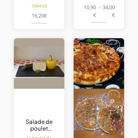
2pc +/-
Gibecq
10,90
–
34,00
500Gr
€
€
16,20
€
Salade de
poulet
cocktail
Le poulet de