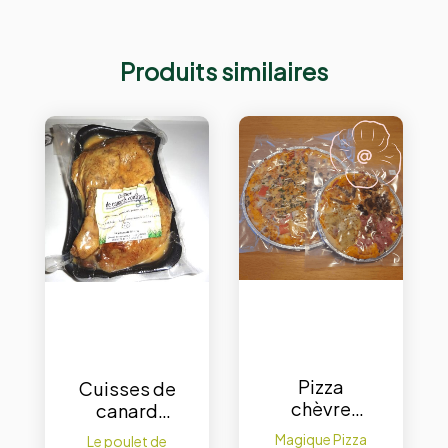
Produits similaires
Pizza
Cuisses de
chèvre
canard
lardons
confites
Magique Pizza
Le poulet de