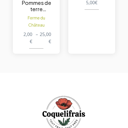
5,00
€
Pommes de
terre
Gourmandi
Ferme du
ne
Château
2,00
–
25,00
€
€