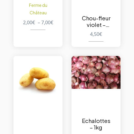
de Gatte
Ferme du
Château
Chou-fleur
2,00
€
–
7,00
€
violet –
pièce
4,50
€
Echalottes
– 1kg