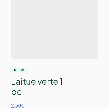
IN STOCK
Laitue verte 1
pc
2,50
€