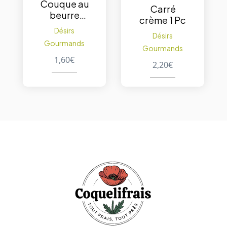
Couque au
Carré
beurre
crème 1 Pc
raisins 1Pc
Désirs
Désirs
Gourmands
Gourmands
1,60
€
2,20
€