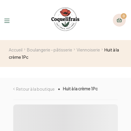
0
Accueil
Boulangerie - pâtisserie
Viennoiserie
Huit à la
crème 1Pc
Huit à la crème 1Pc
Retour à la boutique