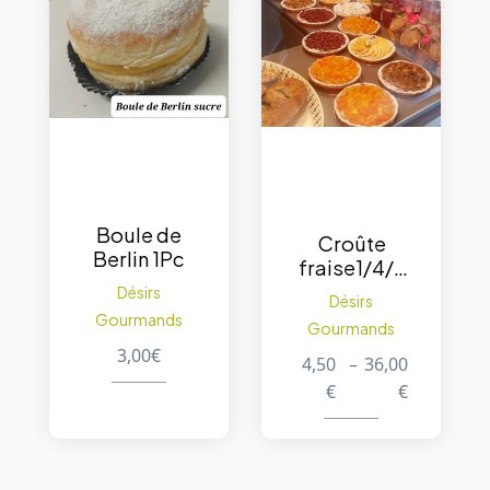
Boule de
Croûte
Berlin 1Pc
fraise1/4/6
/8 p.
Désirs
Désirs
Gourmands
Gourmands
3,00
€
4,50
–
36,00
€
€