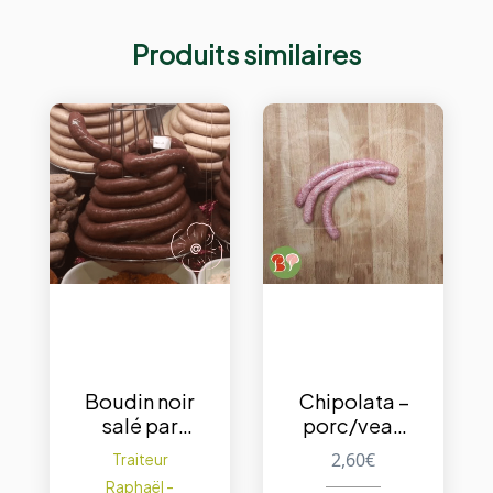
Produits similaires
Boudin noir
Chipolata –
salé par
porc/veau
+/-150 g.
– pièce (+/-
2,60
€
Traiteur
100g)
Raphaël -