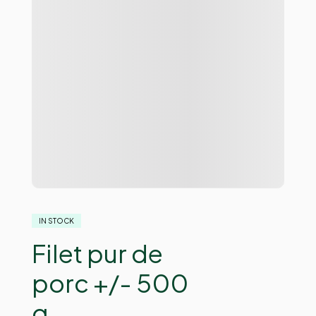
IN STOCK
Filet pur de
porc +/- 500
g.