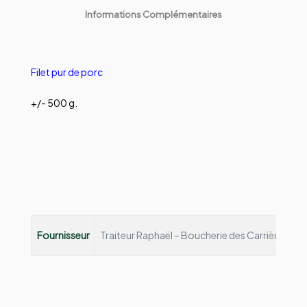
Informations Complémentaires
Filet pur de porc
+/- 500 g.
Fournisseur
Traiteur Raphaël – Boucherie des Carrières
Depu