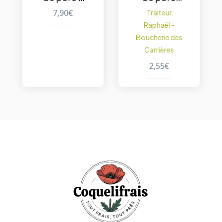
500g
130-150
7,90
€
Traiteur
g./pc
Raphaël -
Boucherie des
Carrières
2,55
€