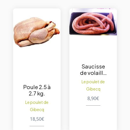
Saucisse
de volaille
+/- 500 g.
Le poulet de
Poule 2.5 à
Gibecq
2.7 kg.
8,90
€
Le poulet de
Gibecq
18,50
€