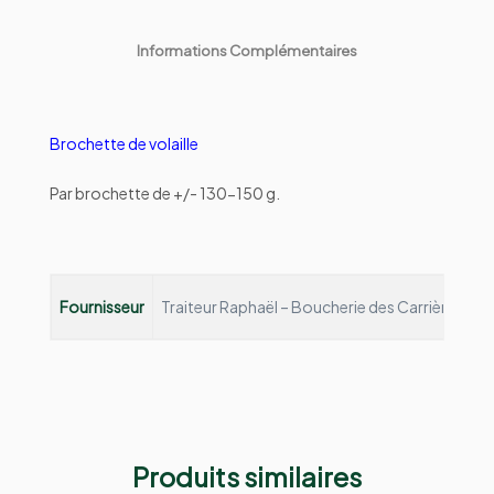
Informations Complémentaires
Brochette de volaille
Par brochette de +/- 130-150 g.
Fournisseur
Traiteur Raphaël – Boucherie des Carrières
Depu
Produits similaires