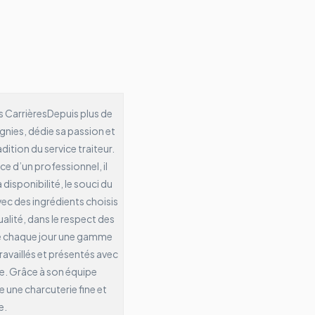
s Carrières
Depuis plus de
nies, dédie sa passion et
ition du service traiteur.
e d’un professionnel, il
a disponibilité, le souci du
vec des ingrédients choisis
ualité, dans le respect des
e chaque jour une gamme
ravaillés et présentés avec
ce. Grâce à son équipe
une charcuterie fine et
e.