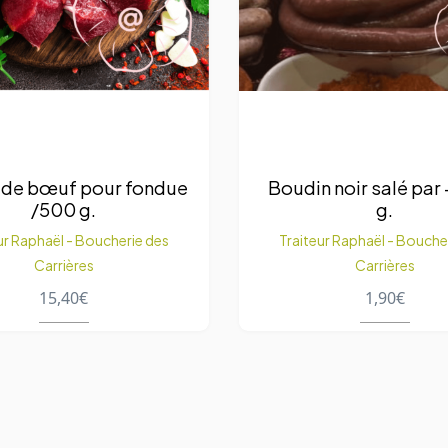
 de bœuf pour fondue
Boudin noir salé par
/500 g.
g.
ur Raphaël - Boucherie des
Traiteur Raphaël - Bouche
Carrières
Carrières
15,40
€
1,90
€