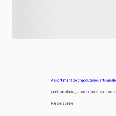
Assortiment de charcuteries artisanal
jambon blanc, jambon fumé, salami mai
Par personne