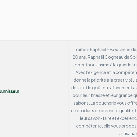
Traiteur Raphaël – Boucherie de
20 ans, Raphaël Cogneau de Soig
son enthousiasme à la grande trad
Avec l’exigence et la compétenc
donne la priorité à la créativité, l
détail et le goût du raffinement a
urnisseur
pour leur finesse et leur grande q
saisons.
La boucherie vous offr
de produits de première qualité, t
leur savoir-faire et expérien
compétente, elle vous propose 
artisanal