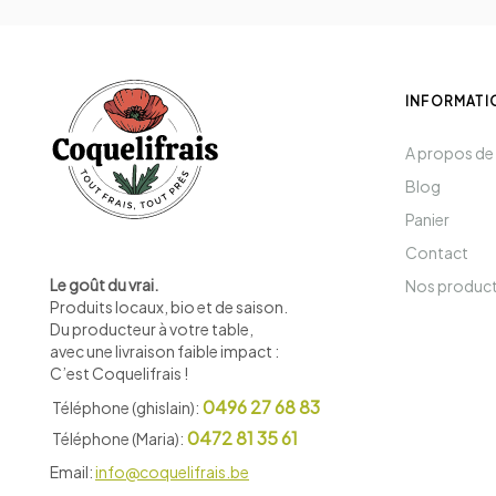
INFORMATI
A propos de
Blog
Panier
Contact
Le goût du vrai.
Nos produc
Produits locaux, bio et de saison
.
Du producteur à votre table,
avec une livraison faible impact :
C’est Coquelifrais !
0496 27 68 83
Téléphone (ghislain):
0472 81 35 61
Téléphone (Maria):
Email:
info@coquelifrais.be